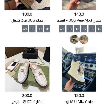
180.0
140.0
صندل UGG PeakMod - اسود
حذاء UGG بوت كميل
41
39
38
36
42
39
38
37
36
35
200.0
120.0
جزمة MIU MIU بيج
حفاية GUCCI - ابيض