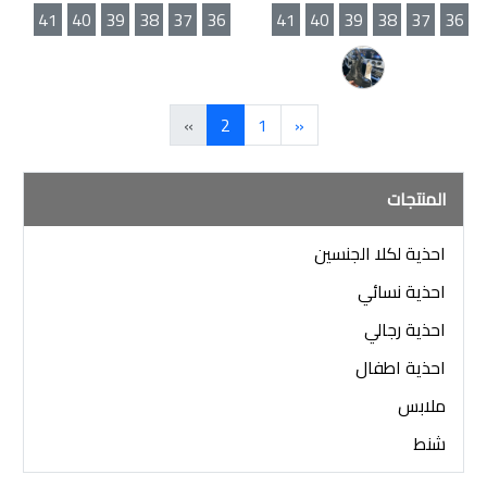
41
40
39
38
37
36
41
40
39
38
37
36
»
2
1
«
المنتجات
احذية لكلا الجنسين
احذية نسائي
احذية رجالي
احذية اطفال
ملابس
شنط