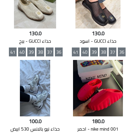
130.0
130.0
حذاء GUCCI - اسود
حذاء GUCCI - بيج
41
40
39
38
37
36
41
40
39
38
37
36
100.0
180.0
nike mind 001 - احمر
حذاء نيو بالانس 530 ابيض