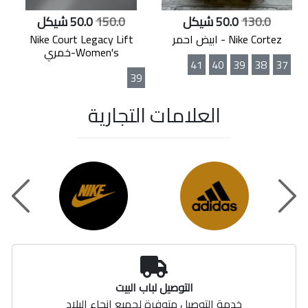
130.0
50.0 شيكل
150.0
50.0 شيكل
Nike Cortez - ابيض احمر
Nike Court Legacy Lift
Women's-خمري
41
40
39
38
37
39
العلامات التجارية
t
Previou
التوصيل لباب البيت
خدمة التوصيل متوفرة لجميع انحاء البلاد