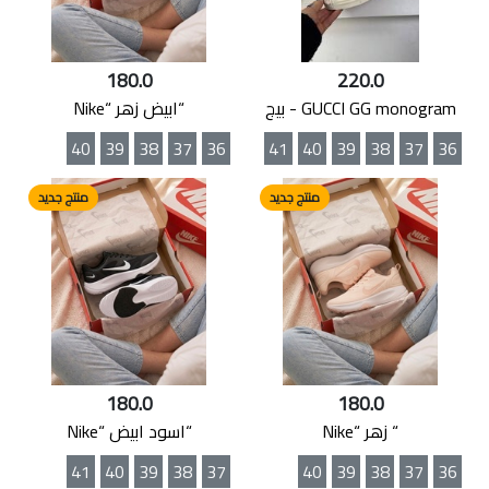
180.0
220.0
GUCCI GG monogram - بيج
“ابيض زهر “Nike
40
39
38
37
36
41
40
39
38
37
36
منتج جديد
منتج جديد
180.0
180.0
“ زهر “Nike
“اسود ابيض “Nike
41
40
39
38
37
40
39
38
37
36