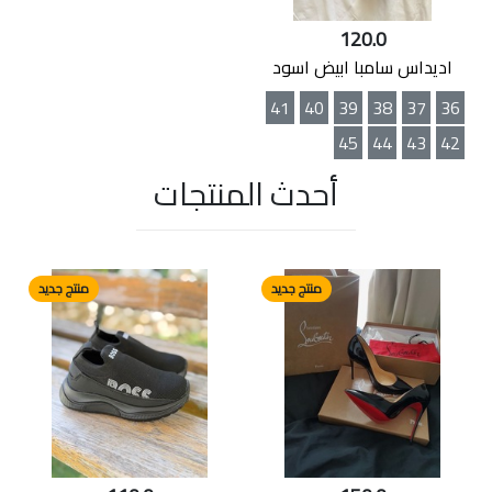
120.0
اديداس سامبا ابيض اسود
41
40
39
38
37
36
45
44
43
42
أحدث المنتجات
منتج جديد
منتج جديد