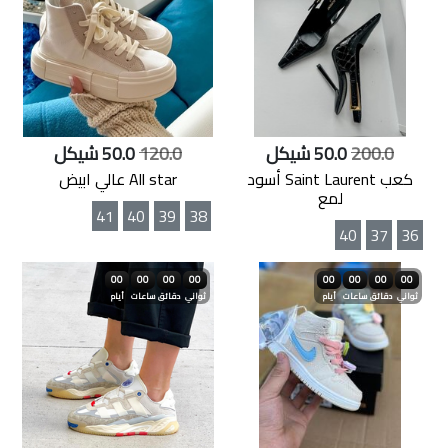
200.0
50.0 شيكل
120.0
50.0 شيكل
كعب Saint Laurent أسود
All star عالي ابيض
لمع
41
40
39
38
40
37
36
00
00
00
00
00
00
00
00
ثواني
دقائق
ساعات
أيام
ثواني
دقائق
ساعات
أيام