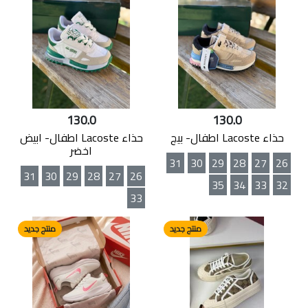
130.0
130.0
حذاء Lacoste اطفال- بيج
حذاء Lacoste اطفال- ابيض
اخضر
31
30
29
28
27
26
31
30
29
28
27
26
35
34
33
32
33
منتج جديد
منتج جديد