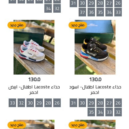
31
30
29
28
27
26
34
32
37
36
35
34
33
منتج جديد
منتج جديد
130.0
130.0
حذاء Lacoste اطفال- اسود
حذاء Lacoste اطفال- ابيض
احمر
احمر
33
32
30
29
28
26
31
30
29
28
27
26
35
34
33
32
منتج جديد
منتج جديد