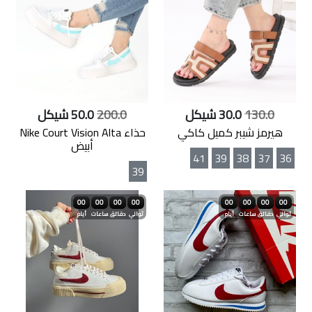
130.0
30.0 شيكل
200.0
50.0 شيكل
هيرمز شيبر كميل كاكي
حذاء Nike Court Vision Alta
أبيض
41
39
38
37
36
39
00
00
00
00
00
00
00
00
ثواني
دقائق
ساعات
أيام
ثواني
دقائق
ساعات
أيام