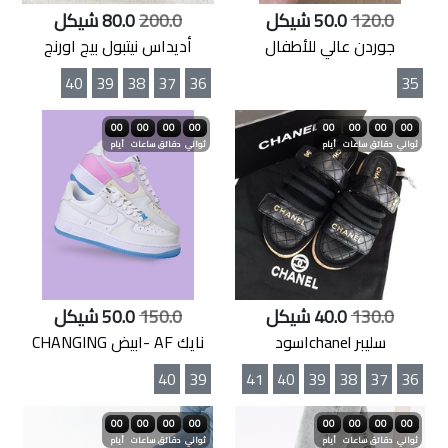
120.0
50.0 شيكل
200.0
80.0 شيكل
جوردن عالي للأطفال
أديداس نيتبول بيج اورنج
40
39
38
37
36
35
00
00
00
00
00
00
00
00
ثواني
دقائق
ساعات
أيام
ثواني
دقائق
ساعات
أيام
130.0
40.0 شيكل
150.0
50.0 شيكل
سليبر chanelاسود
نايك AF -ابيض CHANGING
40
39
41
40
39
38
37
36
00
00
00
00
00
00
00
00
ثواني
دقائق
ساعات
أيام
ثواني
دقائق
ساعات
أيام