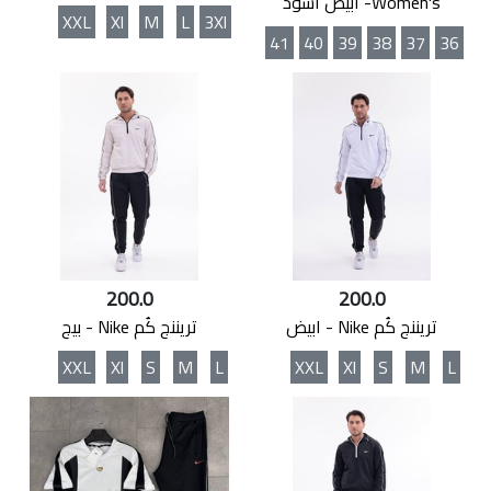
Women's- ابيض اسوذ
XXL
Xl
M
L
3Xl
41
40
39
38
37
36
200.0
200.0
تريننج كُم Nike - ابيض
تريننج كُم Nike - بيج
XXL
Xl
S
M
L
XXL
Xl
S
M
L