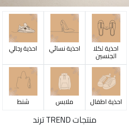
احذية لكلا
احذية نسائي
احذية رجالي
الجنسين
احذية اطفال
ملابس
شنط
منتجات TREND ترند