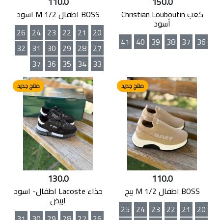
110.0
150.0
كعب Christian Louboutin
BOSS اطفال M 1/2 اسود
أسود
26
24
23
22
21
20
41
40
39
38
37
36
32
31
30
29
28
27
37
36
35
34
33
منتج جديد
منتج جديد
130.0
110.0
BOSS اطفال M 1/2 بيج
حذاء Lacoste اطفال- اسود
ابيض
25
24
23
22
21
20
31
30
29
28
27
26