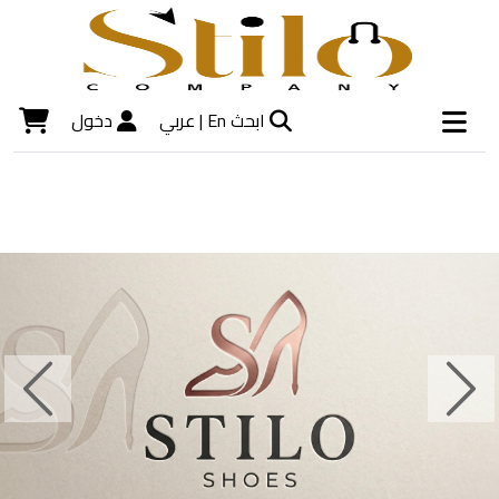
ابحث
En |
عربي
دخول
Next
Previous