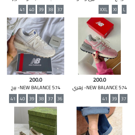
41
40
39
38
37
XXL
Xl
L
200.0
200.0
NEW BALANCE 574- زهري
NEW BALANCE 574- بيج
41
40
39
38
37
36
41
39
37