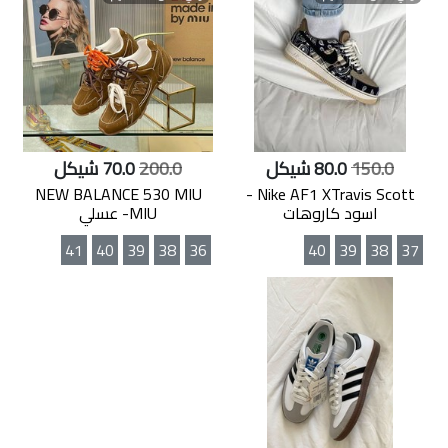
150.0
80.0 شيكل
200.0
70.0 شيكل
NEW BALANCE 530 MIU
Nike AF1 XTravis Scott -
اسود كاروهات
MIU- عسلي
41
40
39
38
36
40
39
38
37