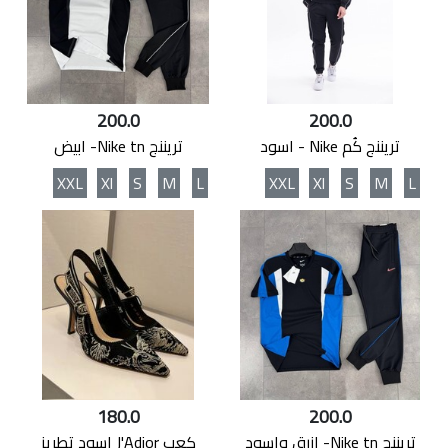
200.0
200.0
تريننج كُم Nike - اسود
تريننج Nike tn- ابيض
XXL
Xl
S
M
L
XXL
Xl
S
M
L
180.0
200.0
تريننج Nike tn- ازرق واسود
كعب J'Adior اسود تطريز