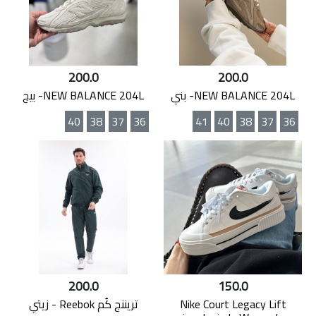
200.0
200.0
NEW BALANCE 204L- بني
NEW BALANCE 204L- بيج
40
38
37
36
41
40
38
37
36
200.0
150.0
Nike Court Legacy Lift
تريننج كُم Reebok - زيتي