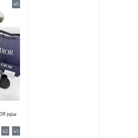
45
42
41