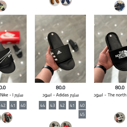
0.0
80.0
80.0
سليبر Adidas - اسود
سليبر Nike - l اسود ابيض
42
41
40
44
43
42
41
40
45