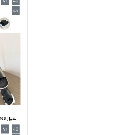
41
40
45
سليبر Hermes اسود ابيض
41
40