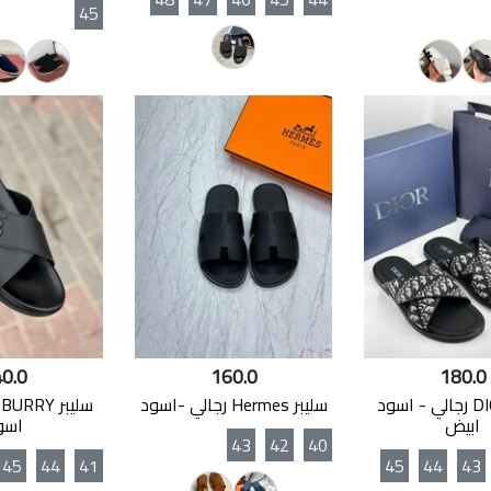
45
0.0
160.0
180.0
سليبر DIOR رجالي - اسود
سليبر Hermes رجالي -اسود
ابيض
اسو
43
42
40
45
44
41
45
44
43