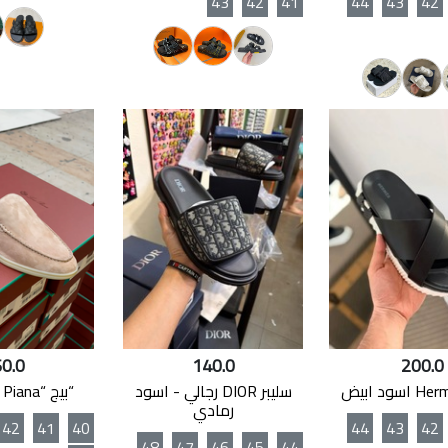
43
42
41
44
43
42
0.0
140.0
200.0
سليبر DIOR رجالي - اسود
“بيج “Loro Piana سليبر
رمادي
42
41
40
44
43
42
48
47
46
45
44