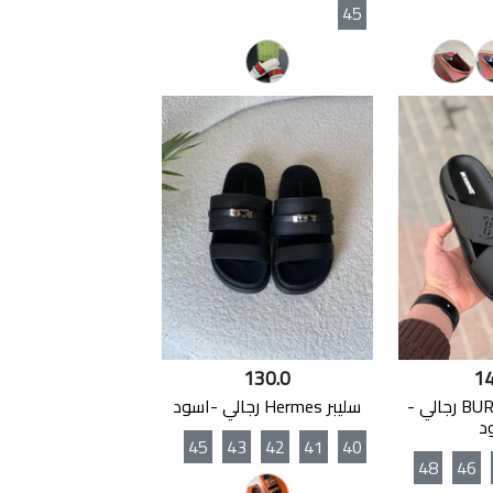
45
130.0
14
سليبر BURBURRY رجالي -
سليبر Hermes رجالي -اسود
د
45
43
42
41
40
48
46