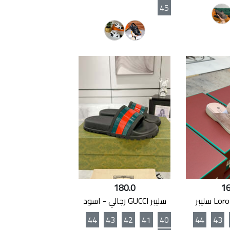
45
180.0
16
سليبر GUCCI رجالي - اسود
44
43
42
41
40
44
43