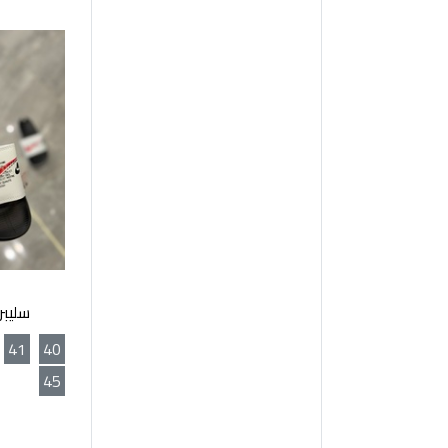
سليبر Nike - اب
41
40
45