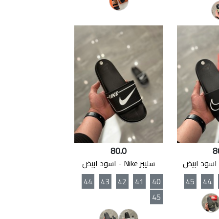
80.0
8
سليبر Nike - اسود ابيض
44
43
42
41
40
45
44
45