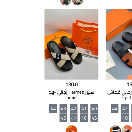
130.0
13
ليبر Hermes رجالي قماش
سليبر Hermes رجالي -بيج
اسود
اسود
44
43
42
41
40
44
43
48
47
46
45
48