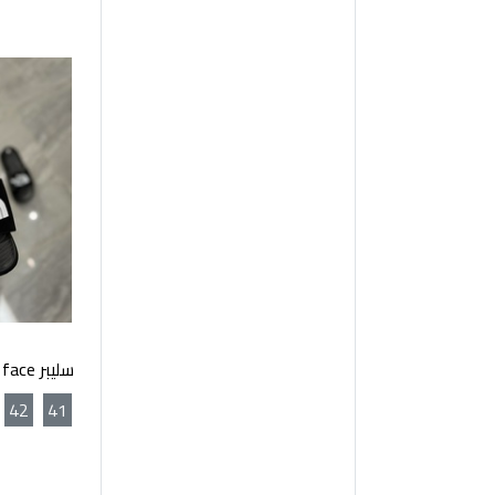
سليبر The north face - اسود
42
41