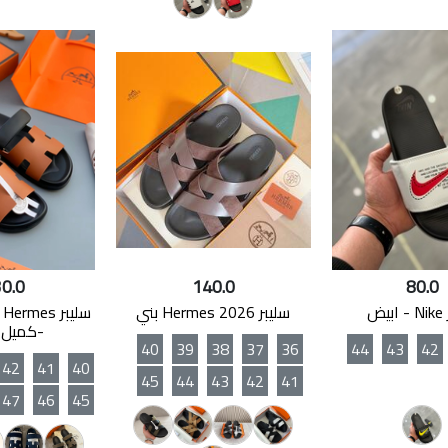
0.0
140.0
80.0
يض
سليبر Hermes 2026 بني
س
-كميل 
40
39
38
37
36
44
43
42
42
41
40
45
44
43
42
41
47
46
45