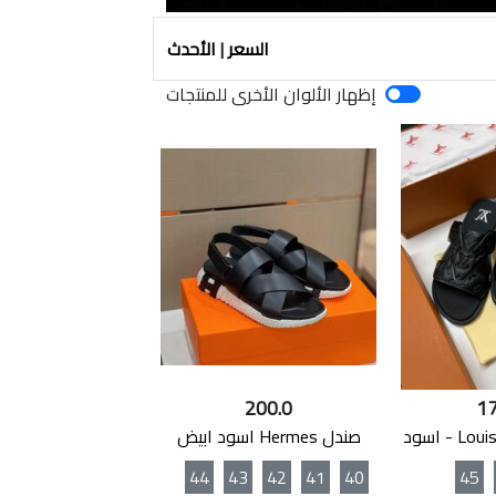
السعر
|
الأحدث
إظهار الألوان الأخرى للمنتجات
200.0
17
صندل Hermes اسود ابيض
44
43
42
41
40
45