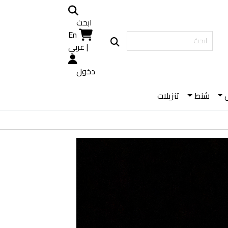
ابحث
En
|
عربي
دخول
شنط
تنزيلات