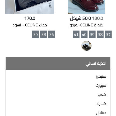
130.0
50.0 شيكل
170.0
كندرة CELINE-بوردو
حذاء CELINE - اسود
39
38
36
41
40
39
38
37
احذية نسائي
سنيكرز
سبورت
كعب
كندرة
صنادل