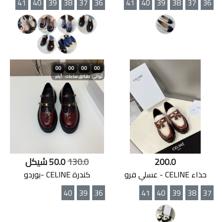
41
40
39
38
37
36
41
40
39
38
37
36
00
00
00
00
ثواني
دقائق
ساعات
أيام
200.0
130.0
50.0 شيكل
حذاء CELINE - عسلي فرو
كندرة CELINE -بوردو
40
39
36
41
40
39
38
37