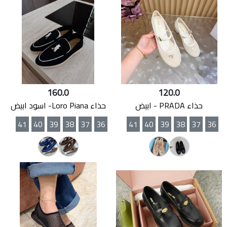
160.0
120.0
حذاء PRADA - ابيض
حذاء Loro Piana- اسود ابيض
41
40
39
38
37
36
41
40
39
38
37
36