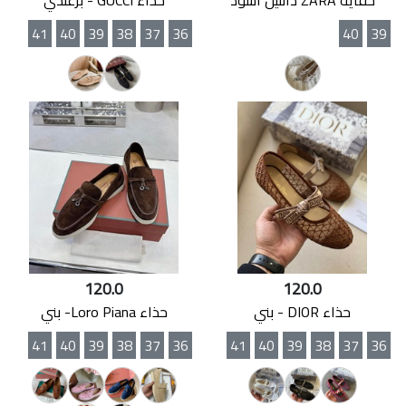
41
40
39
38
37
36
40
39
120.0
120.0
حذاء DIOR - بني
حذاء Loro Piana- بني
41
40
39
38
37
36
41
40
39
38
37
36