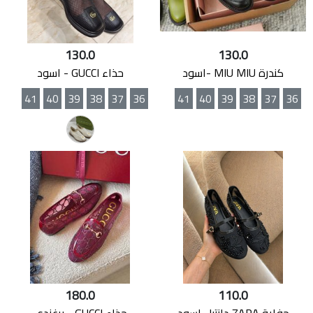
130.0
130.0
كندرة MIU MIU -اسود
حذاء GUCCI - اسود
41
40
39
38
37
36
41
40
39
38
37
36
180.0
110.0
حفاية ZARA دانتيل اسود
حذاء GUCCI - برغندي