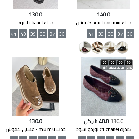
130.0
140.0
حذاء miu miu اسود كموش
حذاء chanel اسود
41
40
39
38
37
36
41
39
38
37
36
00
00
00
00
ثواني
دقائق
ساعات
أيام
130.0
40.0 شيكل
130.0
كندرة c1 chanel بوردو اسود
حذاء miu miu - عسلي كموش