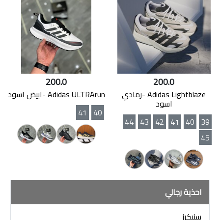
200.0
200.0
Adidas Lightblaze -رمادي
Adidas ULTRArun -ابيض اسود
اسود
41
40
44
43
42
41
40
39
45
احذية رجالي
سنيكرز