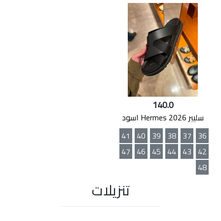
140.0
سليبر Hermes 2026 اسود
41
40
39
38
37
36
47
46
45
44
43
42
48
تنزيلات