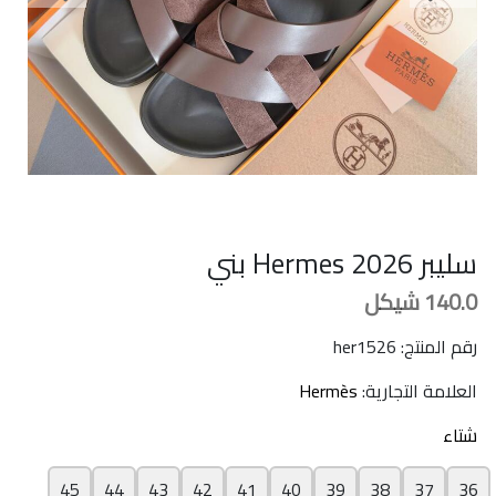
سليبر Hermes 2026 بني
140.0
شيكل
رقم المنتج: her1526
العلامة التجارية:
Hermès
شتاء
45
44
43
42
41
40
39
38
37
36