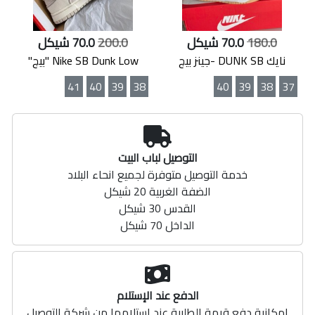
180.0
70.0 شيكل
200.0
70.0 شيكل
نايك DUNK SB -جينز بيج
Nike SB Dunk Low "بيج"
41
40
39
38
40
39
38
37
التوصيل لباب البيت
خدمة التوصيل متوفرة لجميع انحاء البلاد
الضفة الغربية 20 شيكل
القدس 30 شيكل
الداخل 70 شيكل
الدفع عند الإستلام
امكانية دفع قيمة الطلبية عند استلامها من شركة التوصيل