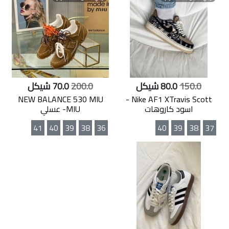
150.0
80.0 شيكل
200.0
70.0 شيكل
NEW BALANCE 530 MIU
Nike AF1 XTravis Scott -
اسود كاروهات
MIU- عسلي
41
40
39
38
36
40
39
38
37