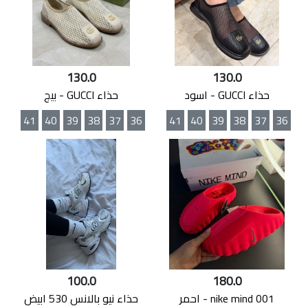
130.0
130.0
حذاء GUCCI - اسود
حذاء GUCCI - بيج
41
40
39
38
37
36
41
40
39
38
37
36
100.0
180.0
nike mind 001 - احمر
حذاء نيو بالانس 530 ابيض