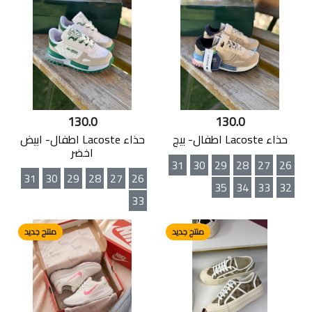
130.0
130.0
حذاء Lacoste اطفال- بيج
حذاء Lacoste اطفال- ابيض
اخضر
31
30
29
28
27
26
31
30
29
28
27
26
35
34
33
32
33
منتج جديد
منتج جديد