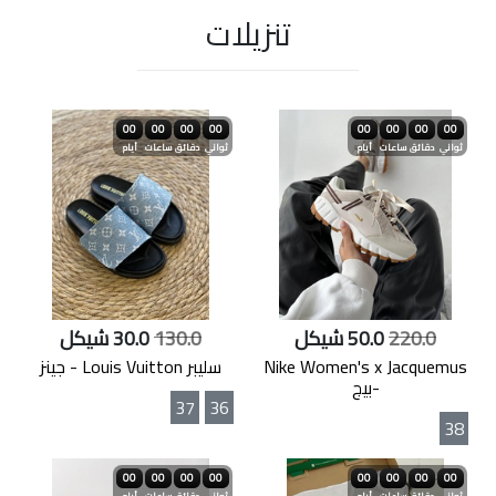
تنزيلات
00
00
00
00
00
00
00
00
ثواني
دقائق
ساعات
أيام
ثواني
دقائق
ساعات
أيام
220.0
50.0 شيكل
130.0
30.0 شيكل
Nike Women's x Jacquemus
سليبر Louis Vuitton - جينز
-بيج
37
36
38
00
00
00
00
00
00
00
00