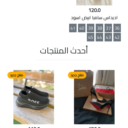
120.0
اديداس سامبا ابيض اسود
41
40
39
38
37
36
45
44
43
42
أحدث المنتجات
منتج جديد
منتج جديد