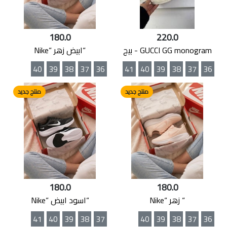
180.0
220.0
GUCCI GG monogram - بيج
“ابيض زهر “Nike
40
39
38
37
36
41
40
39
38
37
36
منتج جديد
منتج جديد
180.0
180.0
“ زهر “Nike
“اسود ابيض “Nike
41
40
39
38
37
40
39
38
37
36