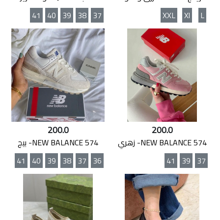
41
40
39
38
37
XXL
Xl
L
200.0
200.0
NEW BALANCE 574- زهري
NEW BALANCE 574- بيج
41
40
39
38
37
36
41
39
37