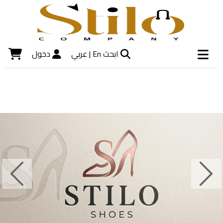
ابحث
En |
عربي
دخول
Next
Previous