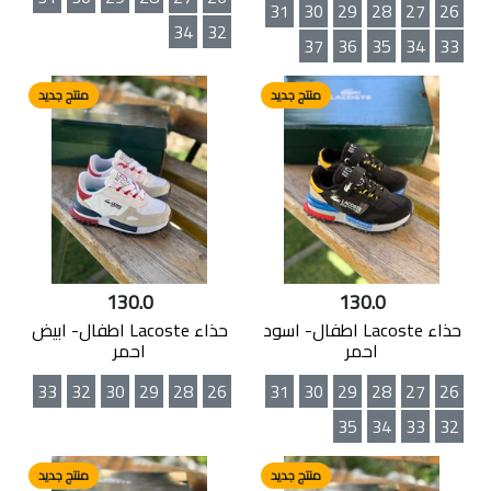
31
30
29
28
27
26
34
32
37
36
35
34
33
منتج جديد
منتج جديد
130.0
130.0
حذاء Lacoste اطفال- اسود
حذاء Lacoste اطفال- ابيض
احمر
احمر
33
32
30
29
28
26
31
30
29
28
27
26
35
34
33
32
منتج جديد
منتج جديد