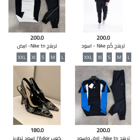
200.0
200.0
تريننج كُم Nike - اسود
تريننج Nike tn- ابيض
XXL
Xl
S
M
L
XXL
Xl
S
M
L
180.0
200.0
تريننج Nike tn- ازرق واسود
كعب J'Adior اسود تطريز