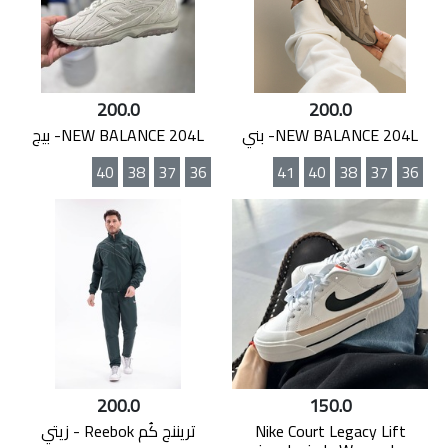
200.0
200.0
NEW BALANCE 204L- بني
NEW BALANCE 204L- بيج
40
38
37
36
41
40
38
37
36
200.0
150.0
Nike Court Legacy Lift
تريننج كُم Reebok - زيتي