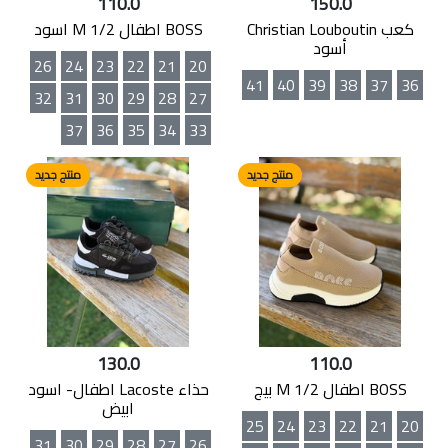
110.0
150.0
كعب Christian Louboutin
BOSS اطفال M 1/2 اسود
أسود
26
24
23
22
21
20
41
40
39
38
37
36
32
31
30
29
28
27
37
36
35
34
33
منتج جديد
منتج جديد
130.0
110.0
BOSS اطفال M 1/2 بيج
حذاء Lacoste اطفال- اسود
ابيض
25
24
23
22
21
20
31
30
29
28
27
26