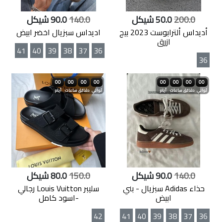
200.0
50.0 شيكل
140.0
90.0 شيكل
أديداس ألترابوست 2023 بيج
اديداس سبزيال اخضر ابيض
ازرق
41
40
39
38
37
36
36
00
00
00
00
00
00
00
00
ثواني
دقائق
ساعات
أيام
ثواني
دقائق
ساعات
أيام
140.0
90.0 شيكل
150.0
80.0 شيكل
حذاء Adidas سبزيال - بني
سليبر Louis Vuitton رجالي
ابيض
-اسود كامل
42
41
40
39
38
37
36