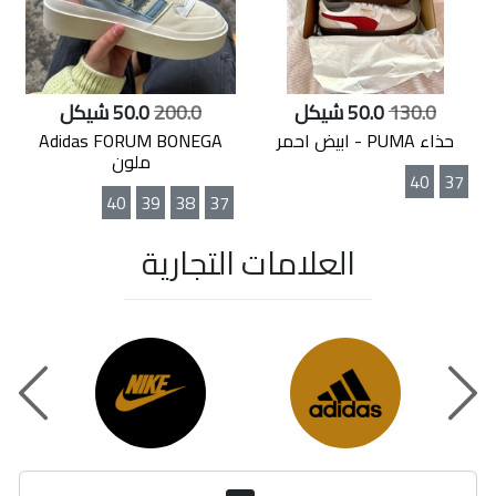
130.0
50.0 شيكل
200.0
50.0 شيكل
حذاء PUMA - ابيض احمر
Adidas FORUM BONEGA
ملون
40
37
40
39
38
37
العلامات التجارية
t
Previou