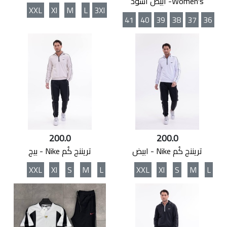
Women's- ابيض اسوذ
XXL
Xl
M
L
3Xl
41
40
39
38
37
36
200.0
200.0
تريننج كُم Nike - ابيض
تريننج كُم Nike - بيج
XXL
Xl
S
M
L
XXL
Xl
S
M
L