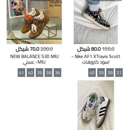
150.0
80.0 شيكل
200.0
70.0 شيكل
NEW BALANCE 530 MIU
Nike AF1 XTravis Scott -
اسود كاروهات
MIU- عسلي
41
40
39
38
36
40
39
38
37