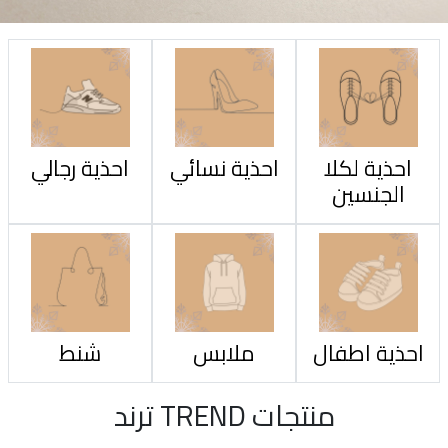
احذية لكلا
احذية نسائي
احذية رجالي
الجنسين
احذية اطفال
ملابس
شنط
منتجات TREND ترند