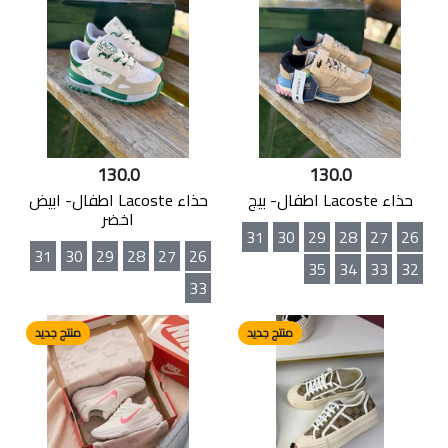
130.0
130.0
حذاء Lacoste اطفال- بيج
حذاء Lacoste اطفال- ابيض
اخضر
31
30
29
28
27
26
31
30
29
28
27
26
35
34
33
32
33
منتج جديد
منتج جديد