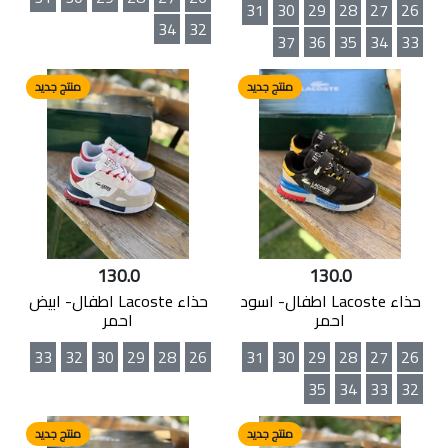
31
30
29
28
27
26
34
32
37
36
35
34
33
منتج جديد
منتج جديد
130.0
130.0
حذاء Lacoste اطفال- اسود
حذاء Lacoste اطفال- ابيض
احمر
احمر
33
32
30
29
28
26
31
30
29
28
27
26
35
34
33
32
منتج جديد
منتج جديد