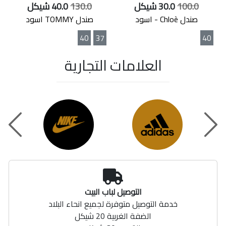
100.0
30.0 شيكل
130.0
40.0 شيكل
صندل Chloè - اسود
صندل TOMMY اسود
40
37
40
العلامات التجارية
t
Previou
التوصيل لباب البيت
خدمة التوصيل متوفرة لجميع انحاء البلاد
الضفة الغربية 20 شيكل