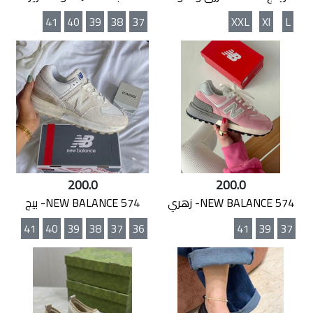
41
40
39
38
37
XXL
Xl
L
200.0
200.0
NEW BALANCE 574- زهري
NEW BALANCE 574- بيج
41
40
39
38
37
36
41
39
37