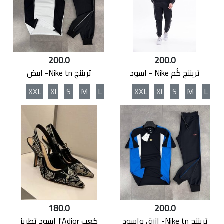
200.0
200.0
تريننج كُم Nike - اسود
تريننج Nike tn- ابيض
XXL
Xl
S
M
L
XXL
Xl
S
M
L
180.0
200.0
تريننج Nike tn- ازرق واسود
كعب J'Adior اسود تطريز