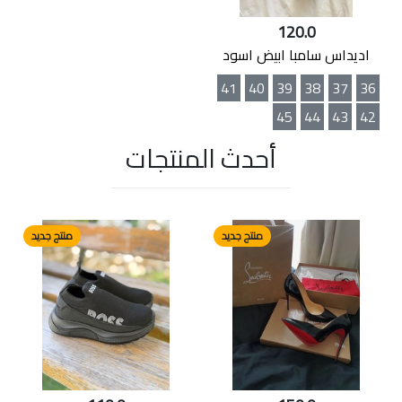
120.0
اديداس سامبا ابيض اسود
41
40
39
38
37
36
45
44
43
42
أحدث المنتجات
منتج جديد
منتج جديد