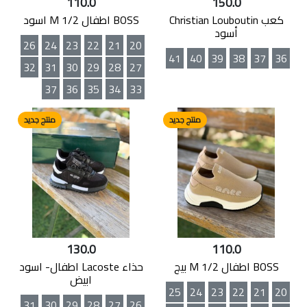
110.0
150.0
كعب Christian Louboutin
BOSS اطفال M 1/2 اسود
أسود
26
24
23
22
21
20
41
40
39
38
37
36
32
31
30
29
28
27
37
36
35
34
33
منتج جديد
منتج جديد
130.0
110.0
BOSS اطفال M 1/2 بيج
حذاء Lacoste اطفال- اسود
ابيض
25
24
23
22
21
20
31
30
29
28
27
26