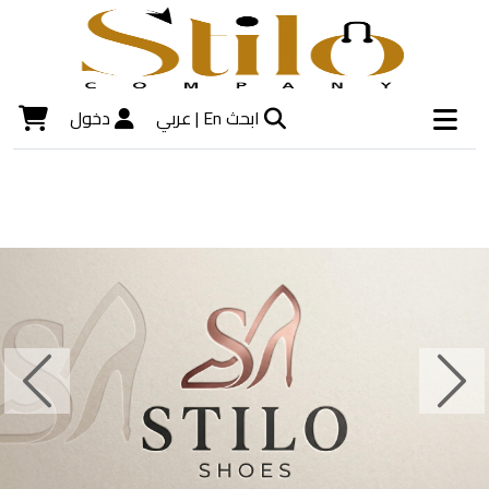
ابحث
En |
عربي
دخول
Next
Previous