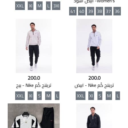
Women's- ابيض اسوذ
XXL
Xl
M
L
3Xl
41
40
39
38
37
36
200.0
200.0
تريننج كُم Nike - ابيض
تريننج كُم Nike - بيج
XXL
Xl
S
M
L
XXL
Xl
S
M
L