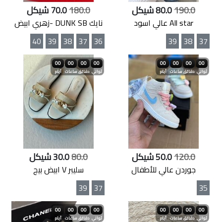
190.0
80.0 شيكل
180.0
70.0 شيكل
All star عالي اسود
نايك DUNK SB -زهري ابيض
40
39
38
37
36
39
38
37
00
00
00
00
00
00
00
00
ثواني
دقائق
ساعات
أيام
ثواني
دقائق
ساعات
أيام
120.0
50.0 شيكل
80.0
30.0 شيكل
جوردن عالي للأطفال
سليبر V ابيض بيج
39
37
35
00
00
00
00
00
00
00
00
ثواني
دقائق
ساعات
أيام
ثواني
دقائق
ساعات
أيام