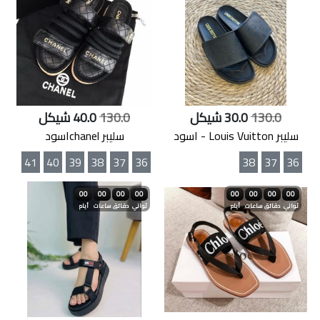
130.0
30.0 شيكل
130.0
40.0 شيكل
سليبر Louis Vuitton - اسود
سليبر chanelاسود
41
40
39
38
37
36
38
37
36
00
00
00
00
00
00
00
00
ثواني
دقائق
ساعات
أيام
ثواني
دقائق
ساعات
أيام