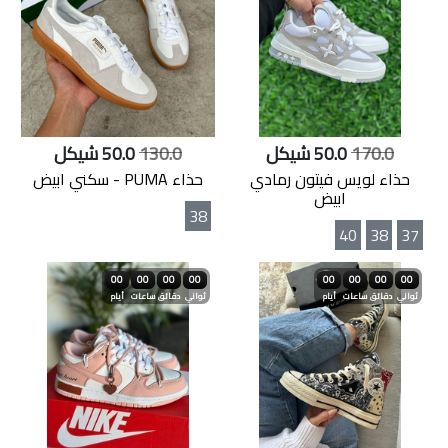
170.0
50.0 شيكل
130.0
50.0 شيكل
حذاء لويس فيتون رمادي
حذاء PUMA - سكني ابيض
ابيض
38
40
38
37
00
00
00
00
00
00
00
00
ثواني
دقائق
ساعات
أيام
ثواني
دقائق
ساعات
أيام