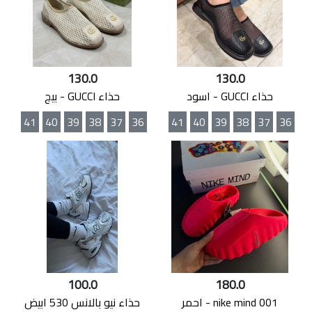
130.0
130.0
حذاء GUCCI - اسود
حذاء GUCCI - بيج
41
40
39
38
37
36
41
40
39
38
37
36
100.0
180.0
nike mind 001 - احمر
حذاء نيو بالانس 530 ابيض