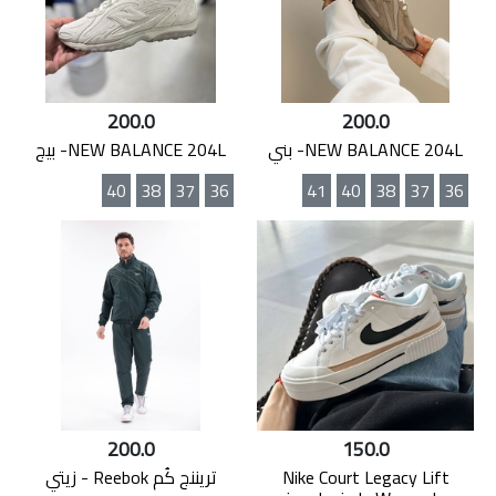
200.0
200.0
NEW BALANCE 204L- بني
NEW BALANCE 204L- بيج
40
38
37
36
41
40
38
37
36
200.0
150.0
Nike Court Legacy Lift
تريننج كُم Reebok - زيتي