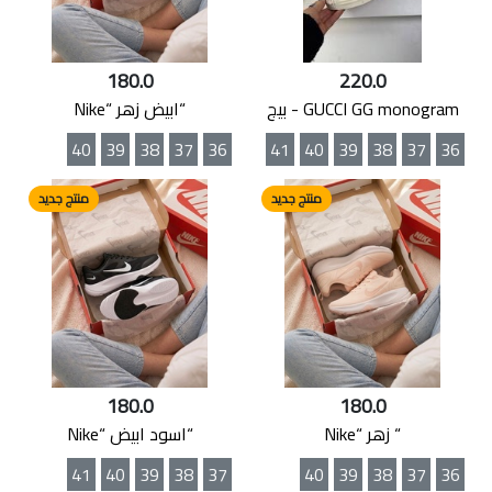
180.0
220.0
GUCCI GG monogram - بيج
“ابيض زهر “Nike
40
39
38
37
36
41
40
39
38
37
36
منتج جديد
منتج جديد
180.0
180.0
“ زهر “Nike
“اسود ابيض “Nike
41
40
39
38
37
40
39
38
37
36