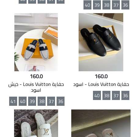
40
39
38
37
36
160.0
160.0
حفاية Louis Vuitton - اسود
حفاية Louis Vuitton - خيش
اسود
40
38
37
36
41
40
39
38
37
36