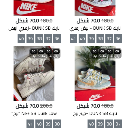
180.0
70.0 شيكل
180.0
70.0 شيكل
نايك DUNK SB -ابيض زهري
نايك DUNK SB -زهري ابيض
40
39
38
37
36
41
40
39
38
37
36
00
00
00
00
00
00
00
00
ثواني
دقائق
ساعات
أيام
ثواني
دقائق
ساعات
أيام
180.0
70.0 شيكل
200.0
70.0 شيكل
نايك DUNK SB -جينز بيج
Nike SB Dunk Low "بيج"
41
40
39
38
40
39
38
37