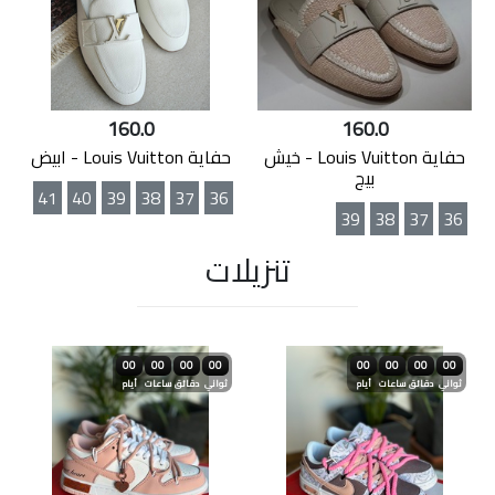
160.0
160.0
حفاية Louis Vuitton - خيش
حفاية Louis Vuitton - ابيض
بيج
41
40
39
38
37
36
39
38
37
36
تنزيلات
00
00
00
00
00
00
00
00
ثواني
دقائق
ساعات
أيام
ثواني
دقائق
ساعات
أيام