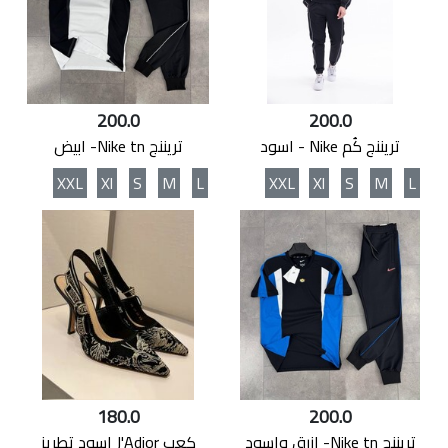
200.0
200.0
تريننج كُم Nike - اسود
تريننج Nike tn- ابيض
XXL
Xl
S
M
L
XXL
Xl
S
M
L
180.0
200.0
تريننج Nike tn- ازرق واسود
كعب J'Adior اسود تطريز