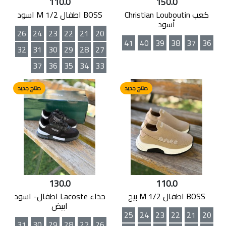
110.0
150.0
كعب Christian Louboutin
BOSS اطفال M 1/2 اسود
أسود
26
24
23
22
21
20
41
40
39
38
37
36
32
31
30
29
28
27
37
36
35
34
33
منتج جديد
منتج جديد
130.0
110.0
BOSS اطفال M 1/2 بيج
حذاء Lacoste اطفال- اسود
ابيض
25
24
23
22
21
20
31
30
29
28
27
26