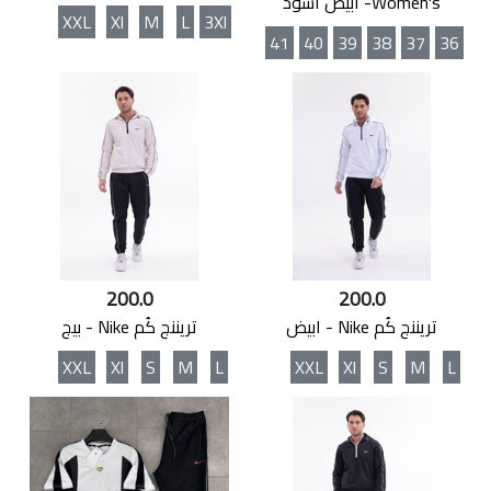
Women's- ابيض اسوذ
XXL
Xl
M
L
3Xl
41
40
39
38
37
36
200.0
200.0
تريننج كُم Nike - ابيض
تريننج كُم Nike - بيج
XXL
Xl
S
M
L
XXL
Xl
S
M
L