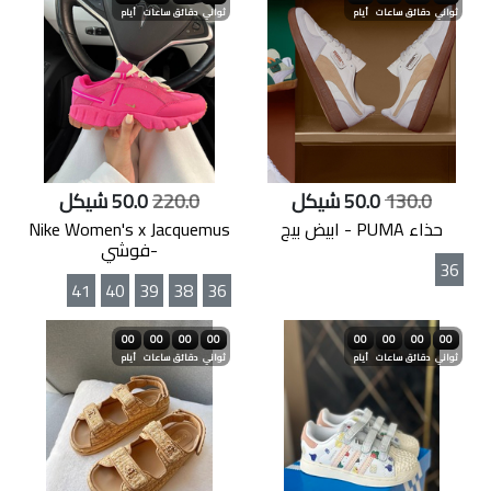
ثواني
دقائق
ساعات
أيام
ثواني
دقائق
ساعات
أيام
130.0
50.0 شيكل
220.0
50.0 شيكل
حذاء PUMA - ابيض بيج
Nike Women's x Jacquemus
-فوشي
36
41
40
39
38
36
00
00
00
00
00
00
00
00
ثواني
دقائق
ساعات
أيام
ثواني
دقائق
ساعات
أيام