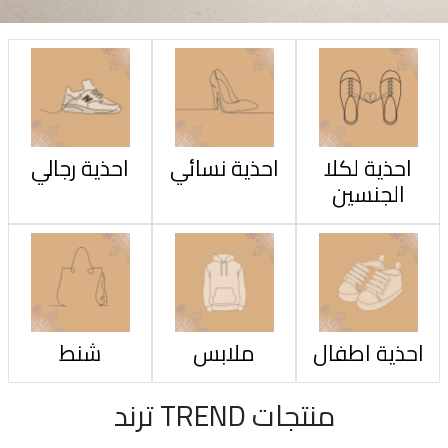
احذية لكلا
احذية نسائي
احذية رجالي
الجنسين
احذية اطفال
ملابس
شنط
منتجات TREND ترند