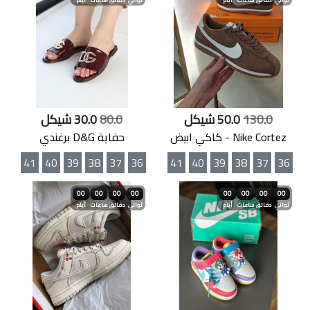
ثواني
دقائق
ساعات
أيام
ثواني
دقائق
ساعات
أيام
130.0
50.0 شيكل
80.0
30.0 شيكل
Nike Cortez - كاكي ابيض
حفاية D&G برغندي
41
40
39
38
37
36
41
40
39
38
37
36
00
00
00
00
00
00
00
00
ثواني
دقائق
ساعات
أيام
ثواني
دقائق
ساعات
أيام