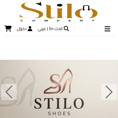
ابحث
En |
عربي
دخول
Next
Previous