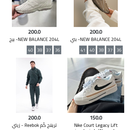
200.0
200.0
NEW BALANCE 204L- بني
NEW BALANCE 204L- بيج
40
38
37
36
41
40
38
37
36
200.0
150.0
Nike Court Legacy Lift
تريننج كُم Reebok - زيتي