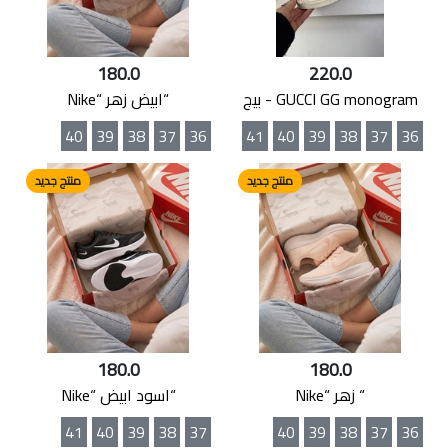
180.0
220.0
GUCCI GG monogram - بيج
“ابيض زهر “Nike
40
39
38
37
36
41
40
39
38
37
36
منتج جديد
منتج جديد
180.0
180.0
“ زهر “Nike
“اسود ابيض “Nike
41
40
39
38
37
40
39
38
37
36