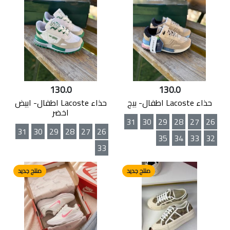
130.0
130.0
حذاء Lacoste اطفال- بيج
حذاء Lacoste اطفال- ابيض
اخضر
31
30
29
28
27
26
31
30
29
28
27
26
35
34
33
32
33
منتج جديد
منتج جديد