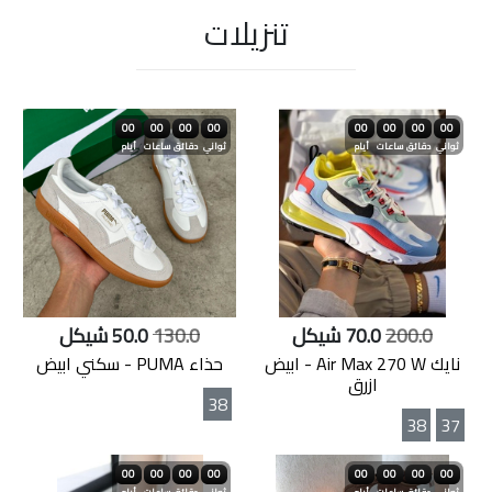
تنزيلات
00
00
00
00
00
00
00
00
ثواني
دقائق
ساعات
أيام
ثواني
دقائق
ساعات
أيام
200.0
70.0 شيكل
130.0
50.0 شيكل
نايك Air Max 270 W - ابيض
حذاء PUMA - سكني ابيض
ازرق
38
38
37
00
00
00
00
00
00
00
00