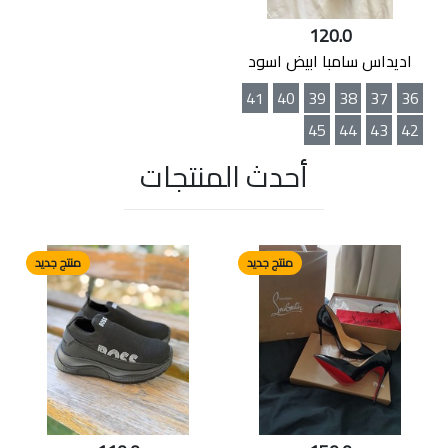
120.0
اديداس سامبا ابيض اسود
41
40
39
38
37
36
45
44
43
42
أحدث المنتجات
منتج جديد
منتج جديد