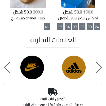
150.0
50.0 شيكل
200.0
50.0 شيكل
أديداس سوبر ستار للأطفال
صندل chanel خيشة بيج
41
35
34
33
32
30
24
العلامات التجارية
t
Previou
التوصيل لباب البيت
خدمة التوصيل متوفرة لجميع انحاء البلاد