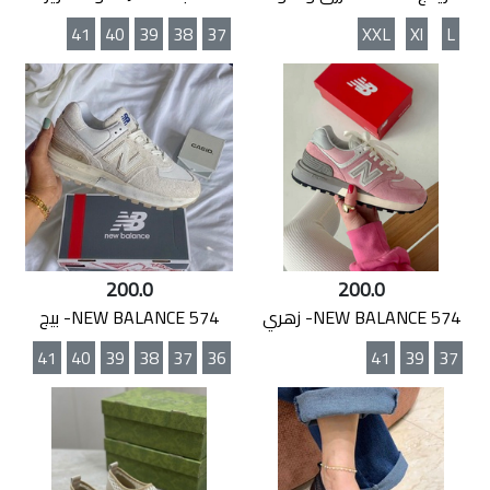
41
40
39
38
37
XXL
Xl
L
200.0
200.0
NEW BALANCE 574- زهري
NEW BALANCE 574- بيج
41
40
39
38
37
36
41
39
37