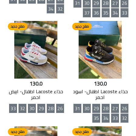
31
30
29
28
27
26
34
32
37
36
35
34
33
منتج جديد
منتج جديد
130.0
130.0
حذاء Lacoste اطفال- اسود
حذاء Lacoste اطفال- ابيض
احمر
احمر
33
32
30
29
28
26
31
30
29
28
27
26
35
34
33
32
منتج جديد
منتج جديد