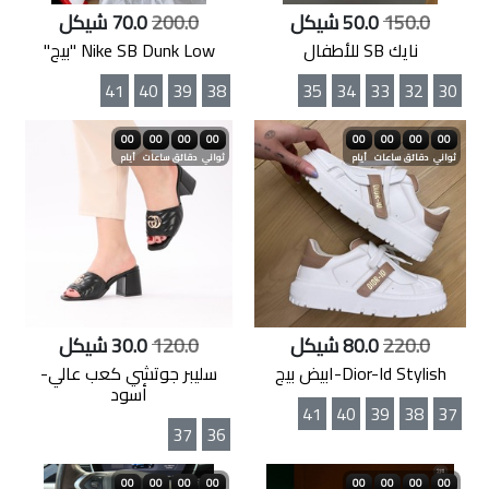
150.0
50.0 شيكل
200.0
70.0 شيكل
نايك SB للأطفال
Nike SB Dunk Low "بيج"
41
40
39
38
35
34
33
32
30
00
00
00
00
00
00
00
00
ثواني
دقائق
ساعات
أيام
ثواني
دقائق
ساعات
أيام
220.0
80.0 شيكل
120.0
30.0 شيكل
Dior-Id Stylish-ابيض بيج
سليبر جوتشي كعب عالي-
أسود
41
40
39
38
37
37
36
00
00
00
00
00
00
00
00