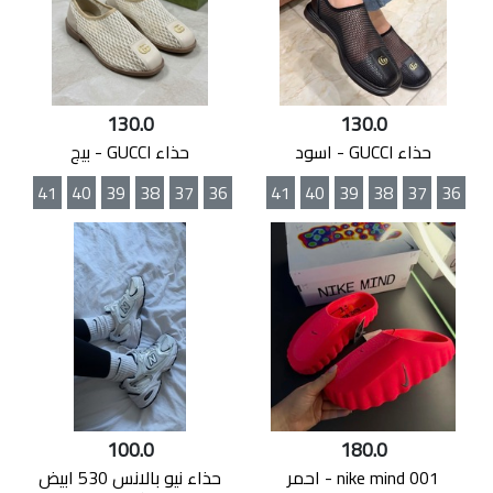
130.0
130.0
حذاء GUCCI - اسود
حذاء GUCCI - بيج
41
40
39
38
37
36
41
40
39
38
37
36
100.0
180.0
nike mind 001 - احمر
حذاء نيو بالانس 530 ابيض