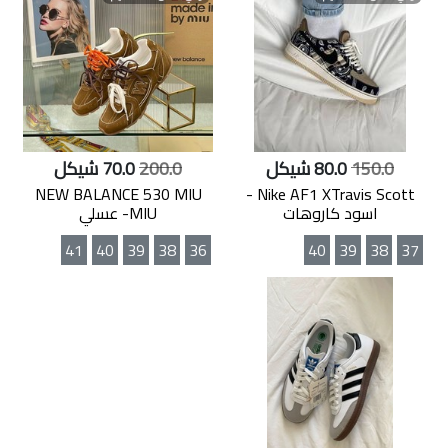
150.0
80.0 شيكل
200.0
70.0 شيكل
NEW BALANCE 530 MIU
Nike AF1 XTravis Scott -
اسود كاروهات
MIU- عسلي
41
40
39
38
36
40
39
38
37