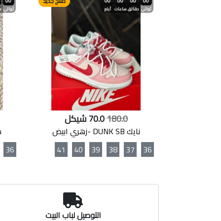
منتج جديد
00
00
00
00
00
ثواني
دقائق
ساعات
أيام
ثواني
د
180.0
70.0 شيكل
نايك DUNK SB -زهري ابيض
سلي
36
41
40
39
38
37
36
التوصيل لباب البيت