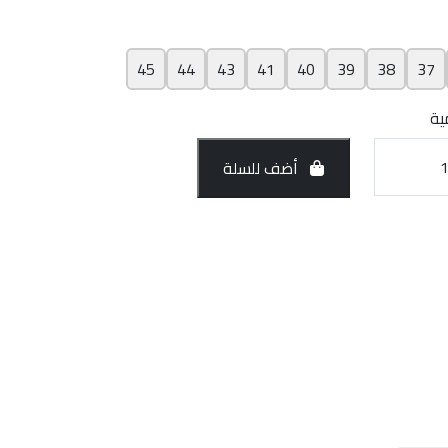
45
44
43
41
40
39
38
37
ية
أضف للسلة