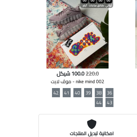
00
00
00
00
ثواني
دقائق
ساعات
أيام
220.0
100.0 شيكل
nike mind 002 - موڤ لايت
42
41
40
39
38
36
44
43
امكانية تبديل المنتجات