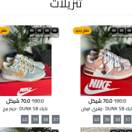
تنزيلات
منتج جديد
منتج 
00
00
00
00
00
00
00
قائق
ساعات
أيام
ثواني
دقائق
ساعات
أيام
180.0
70.0 شيكل
180.0
70.0 شيكل
 DUNK SB -زهري ابيض
نايك DUNK SB -جينز بيج
40
39
38
37
40
39
38
37