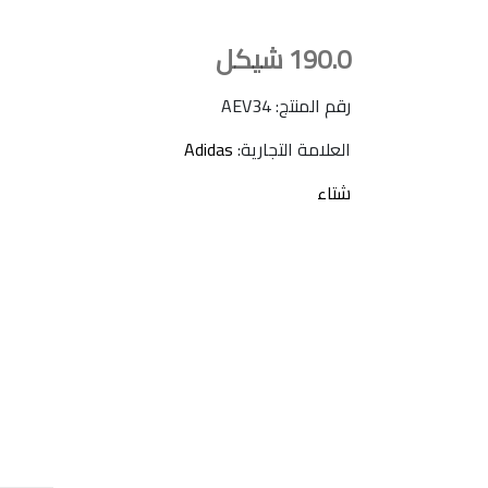
190.0
شيكل
رقم المنتج: AEV34
العلامة التجارية:
Adidas
شتاء