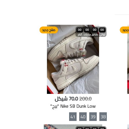
جديد
منتج جديد
00
00
00
00
ثواني
دقائق
ساعات
أيام
200.0
70.0 شيكل
Nike SB Dunk Low "بيج"
41
40
39
38