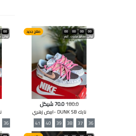
منتج جديد
00
00
00
00
00
ثواني
دقائق
ساعات
أيام
ثواني
د
180.0
70.0 شيكل
نايك DUNK SB -ابيض زهري
نايك
36
41
40
39
38
37
36