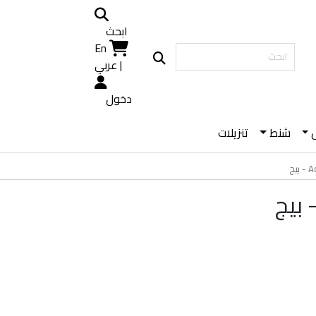
ابحث
En
|
عربي
دخول
شنط
تنزيلات