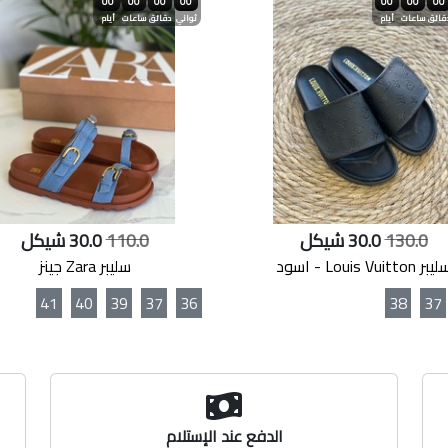
00
00
00
00
00
00
00
قائق
ساعات
أيام
ثواني
دقائق
ساعات
أيام
130.0
30.0 شيكل
110.0
30.0 شيكل
بر Louis Vuitton - اسود
سليبر Zara جينز
41
40
39
37
36
38
37
الدفع عند الإستلام