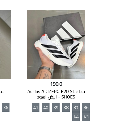
190.0
حذاء Adidas ADIZERO EVO SL
SHOES - ابيض اسود
36
41
40
39
38
37
36
44
43