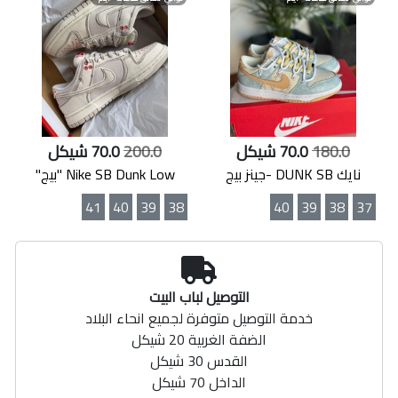
180.0
70.0 شيكل
200.0
70.0 شيكل
نايك DUNK SB -جينز بيج
Nike SB Dunk Low "بيج"
41
40
39
38
40
39
38
37
التوصيل لباب البيت
خدمة التوصيل متوفرة لجميع انحاء البلاد
الضفة الغربية 20 شيكل
القدس 30 شيكل
الداخل 70 شيكل