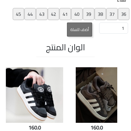
45
44
43
42
41
40
39
38
37
36
الوان المنتج
160.0
160.0